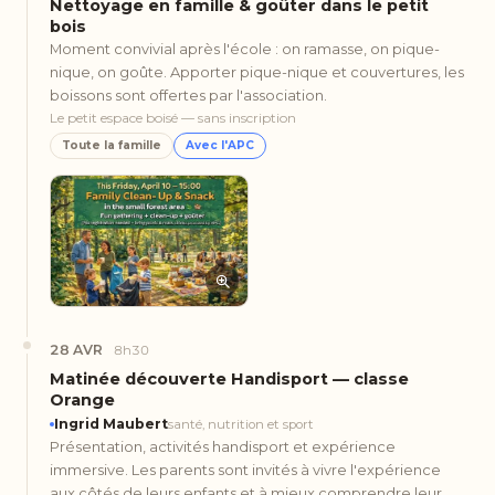
Nettoyage en famille & goûter dans le petit
bois
Moment convivial après l'école : on ramasse, on pique-
nique, on goûte. Apporter pique-nique et couvertures, les
boissons sont offertes par l'association.
Le petit espace boisé — sans inscription
Toute la famille
Avec l'APC
28 AVR
8h30
Matinée découverte Handisport — classe
Orange
Ingrid Maubert
santé, nutrition et sport
Présentation, activités handisport et expérience
immersive. Les parents sont invités à vivre l'expérience
aux côtés de leurs enfants et à mieux comprendre leur