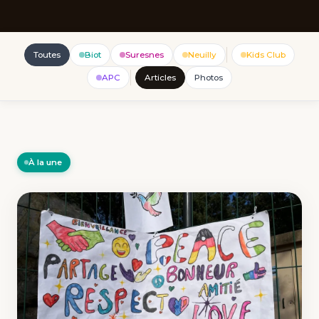
Toutes
Biot
Suresnes
Neuilly
Kids Club
APC
Articles
Photos
À la une